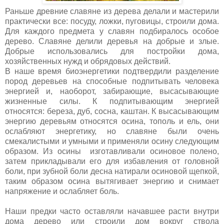
Раньше древние славяне из дерева делали и мастерили
практически все: посуду, ложки, пуговицы, строили дома.
Для каждого предмета у славян подбиралось особое
дерево. Славяне делили деревья на добрые и злые.
Добрые использовались для постройки дома,
хозяйственных нужд и обрядовых действий.
В наше время биоэнергетики подтвердили разделение
пород деревьев на способные подпитывать человека
энергией и, наоборот, забирающие, высасывающие
жизненные силы. К подпитывающим энергией
относятся: береза, дуб, сосна, каштан. К высасывающим
энергию деревьям относятся осина, тополь и ель, они
ослабляют энергетику, но славяне были очень
смекалистыми и умными и применяли осину следующим
образом. Из осины изготавливали осиновое полено,
затем прикладывали его для избавления от головной
боли, при зубной боли десна натирали осиновой щепкой,
таким образом осина вытягивает энергию и снимает
напряжение и ослабляет боль.
Наши предки часто оставляли начавшее расти внутри
дома дерево или строили дом вокруг ствола