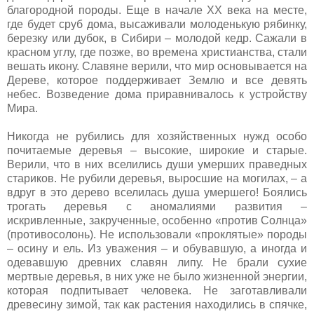
благородной породы. Еще в начале XX века на месте,
где будет сруб дома, высаживали молоденькую рябинку,
березку или дубок, в Сибири – молодой кедр. Сажали в
красном углу, где позже, во времена христианства, стали
вешать икону. Славяне верили, что мир основывается на
Дереве, которое поддерживает Землю и все девять
небес. Возведение дома приравнивалось к устройству
Мира.
Никогда не рубились для хозяйственных нужд особо
почитаемые деревья – высокие, широкие и старые.
Верили, что в них вселились души умерших праведных
стариков. Не рубили деревья, выросшие на могилах, – а
вдруг в это дерево вселилась душа умершего! Боялись
трогать деревья с аномалиями развития –
искривленные, закрученные, особенно «против Солнца»
(противосолонь). Не использовали «проклятые» породы
– осину и ель. Из уважения – и обувавшую, а иногда и
одевавшую древних славян липу. Не брали сухие
мертвые деревья, в них уже не было жизненной энергии,
которая подпитывает человека. Не заготавливали
древесину зимой, так как растения находились в спячке,