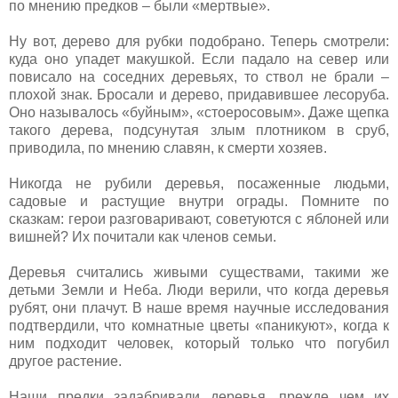
по мнению предков – были «мертвые».
Ну вот, дерево для рубки подобрано. Теперь смотрели:
куда оно упадет макушкой. Если падало на север или
повисало на соседних деревьях, то ствол не брали –
плохой знак. Бросали и дерево, придавившее лесоруба.
Оно называлось «буйным», «стоеросовым». Даже щепка
такого дерева, подсунутая злым плотником в сруб,
приводила, по мнению славян, к смерти хозяев.
Никогда не рубили деревья, посаженные людьми,
садовые и растущие внутри ограды. Помните по
сказкам: герои разговаривают, советуются с яблоней или
вишней? Их почитали как членов семьи.
Деревья считались живыми существами, такими же
детьми Земли и Неба. Люди верили, что когда деревья
рубят, они плачут. В наше время научные исследования
подтвердили, что комнатные цветы «паникуют», когда к
ним подходит человек, который только что погубил
другое растение.
Наши предки задабривали деревья, прежде чем их